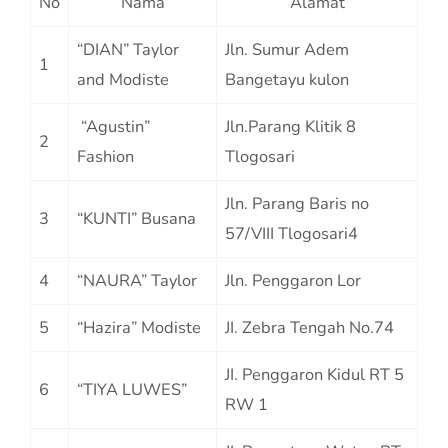
No
Nama
Alamat
“DIAN” Taylor
Jln. Sumur Adem
1
and Modiste
Bangetayu kulon
“Agustin”
Jln.Parang Klitik 8
2
Fashion
Tlogosari
Jln. Parang Baris no
3
“KUNTI” Busana
57/VIII Tlogosari4
4
“NAURA” Taylor
Jln. Penggaron Lor
5
“Hazira” Modiste
JI. Zebra Tengah No.74
JI. Penggaron Kidul RT 5
6
“TIYA LUWES”
RW 1