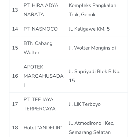
PT. HIRA ADYA
Kompleks Pangkalan
13
NARATA
Truk, Genuk
14
PT. NASMOCO
Jl. Kaligawe KM. 5
BTN Cabang
15
JI. Wolter Monginsidi
Wolter
APOTEK
Jl. Supriyadi Blok B No.
16
MARGAHUSADA
15
I
PT. TEE JAYA
17
JI. LIK Terboyo
TERPERCAYA
Jl. Atmodirono I Kec,
18
Hotel “ANDELIR”
Semarang Selatan