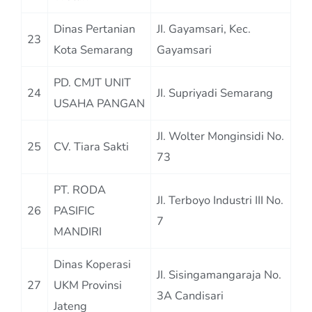
Dinas Pertanian
JI. Gayamsari, Kec.
23
Kota Semarang
Gayamsari
PD. CMJT UNIT
24
JI. Supriyadi Semarang
USAHA PANGAN
JI. Wolter Monginsidi No.
25
CV. Tiara Sakti
73
PT. RODA
JI. Terboyo Industri III No.
26
PASIFIC
7
MANDIRI
Dinas Koperasi
JI. Sisingamangaraja No.
27
UKM Provinsi
3A Candisari
Jateng