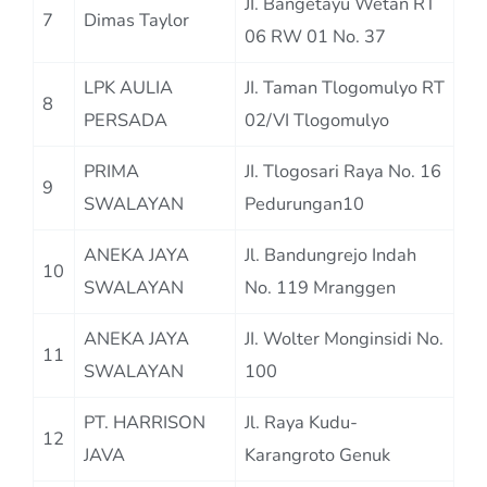
JI. Bangetayu Wetan RT
7
Dimas Taylor
06 RW 01 No. 37
LPK AULIA
JI. Taman Tlogomulyo RT
8
PERSADA
02/VI Tlogomulyo
PRIMA
JI. Tlogosari Raya No. 16
9
SWALAYAN
Pedurungan10
ANEKA JAYA
Jl. Bandungrejo Indah
10
SWALAYAN
No. 119 Mranggen
ANEKA JAYA
JI. Wolter Monginsidi No.
11
SWALAYAN
100
PT. HARRISON
Jl. Raya Kudu-
12
JAVA
Karangroto Genuk