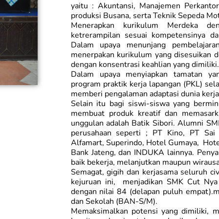
yaitu : Akuntansi, Manajemen Perkantora
produksi Busana, serta Teknik Sepeda Mot
Menerapkan kurikulum Merdeka de
ketrerampilan sesuai kompetensinya dan
Dalam upaya menunjang pembelajara
menerpakan kurikulum yang disesuikan de
dengan konsentrasi keahlian yang dimiliki.
Dalam upaya menyiapkan tamatan yan
program praktik kerja lapangan (PKL) se
memberi pengalaman adaptasi dunia kerja 
Selain itu bagi siswi-siswa yang bermin
membuat produk kreatif dan memasarka
unggulan adalah Batik Sibori. Alumni SM
perusahaan seperti ; PT Kino, PT Sai
Alfamart, Superindo, Hotel Gumaya, Hot
Bank Jateng, dan INDUKA lainnya. Penya
baik bekerja, melanjutkan maupun wiraus
Semagat, gigih dan kerjasama seluruh ci
kejuruan ini, menjadikan SMK Cut Nya
dengan nilai 84 (delapan puluh empat).m
dan Sekolah (BAN-S/M).
Memaksimalkan potensi yang dimiliki, me