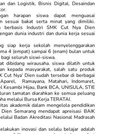
n dan Logistik, Bisnis Digital, Desaindan
or.
ngan harapan siswa dapat menguasai
 sesuai bakat serta minat yang dimiliki.
n berbasis Industri SMK Cut Nya Dien
ngan dunia industri dan dunia kerja sesuai
g siap kerja sekolah menyelenggarakan
lama 4 (empat) sampai 6 (enam) bulan untuk
bagi seluruh siswi-siswa.
at dibidang wirausaha. siswa dilatih untuk
n kepada masyarakat, salah satu produk
K Cut Nya’ Dien sudah tersebar di berbagai
 Aparel, Ramayana, Matahari, Indomaret,
el Kesambi Hijau, Bank BCA, UNISULA, STIE
luran tamatan diarahkan ke semua peluang
aha melalui Bursa Kerja TERATAI.
vitas akademik dalam mengelola pendidikan
 Dien Semarang mendapat apreisasi BAIK
elalui Badan Akreditasi Nasional Madrasah
lakukan inovasi dan selalu belajar adalah