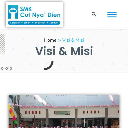
Skip
to
Search
content
Home
Visi & Misi
Visi & Misi