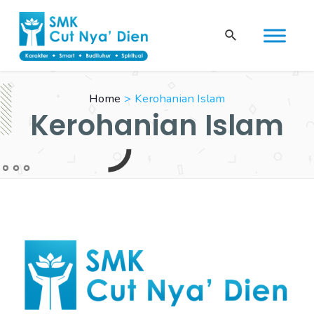
Skip
to
Search
content
Home
Kerohanian Islam
Kerohanian Islam