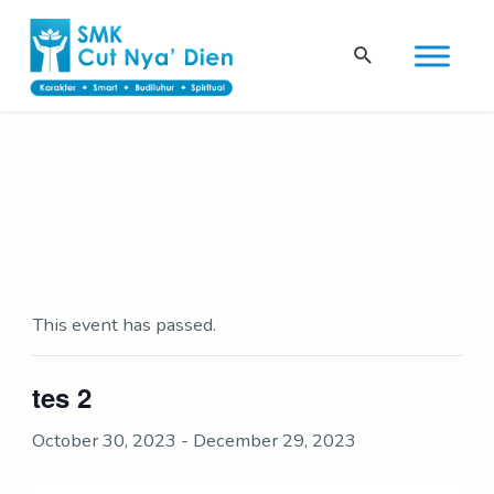
Skip
to
Search
content
This event has passed.
tes 2
October 30, 2023
-
December 29, 2023