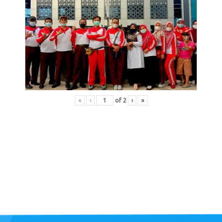
«
‹
of
2
›
»