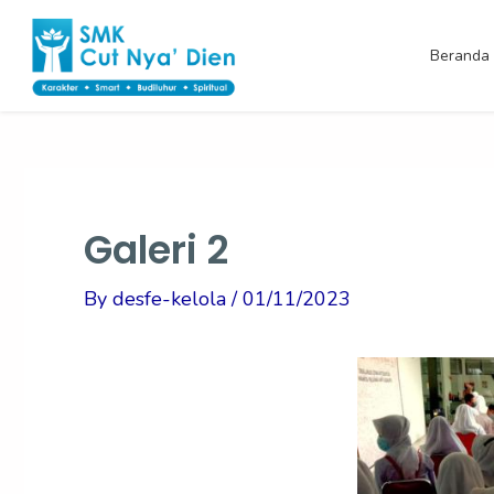
Skip
Post
to
navigation
Beranda
content
Galeri 2
By
desfe-kelola
/
01/11/2023