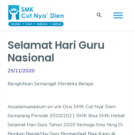
Skip
Post
to
navigation
Search
content
Selamat Hari Guru
Nasional
25/11/2020
Bangkitkan Semangat Merdeka Belajar
Assalamualaikum wr wb Osis SMK Cut Nya’ Dien
Semarang Periode 2020/2021 SMK Bisa SMK Hebat
Selamat Hari Guru Tahun 2020 Semoga Ilmu Yang Di
Berikan Bapak/Ibu Guru Bermanfaat Bagi Kami 🙏