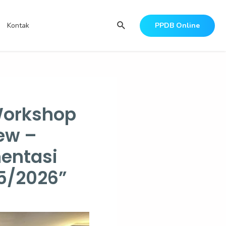
Search
Kontak
PPDB Online
 Workshop
ew –
entasi
25/2026”