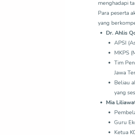
menghadapi ta
Para peserta a
yang berkompe
Dr. Ahlis Q
APSI (A
MKPS (M
Tim Pen
Jawa Te
Beliau 
yang ses
Mia Liliawat
Pembela
Guru Ek
Ketua K