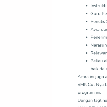
Instruk
Guru Pe
Penulis
Awarde
Penerim
Narasum
Relawan
Beliau a
baik da
Acara ini juga
SMK Cut Nya D
program ini.
Dengan taglin