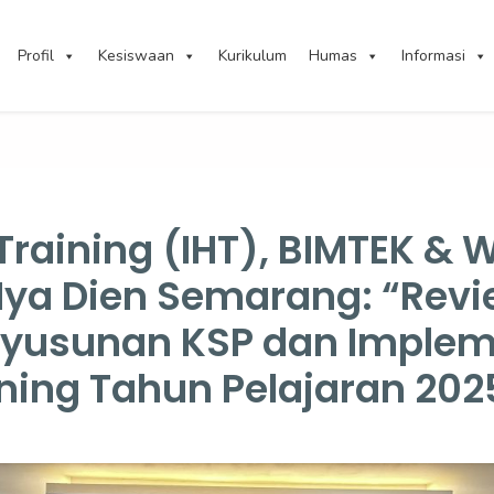
Profil
Kesiswaan
Kurikulum
Humas
Informasi
Training (IHT), BIMTEK &
ya Dien Semarang: “Revi
nyusunan KSP dan Implem
ning Tahun Pelajaran 20