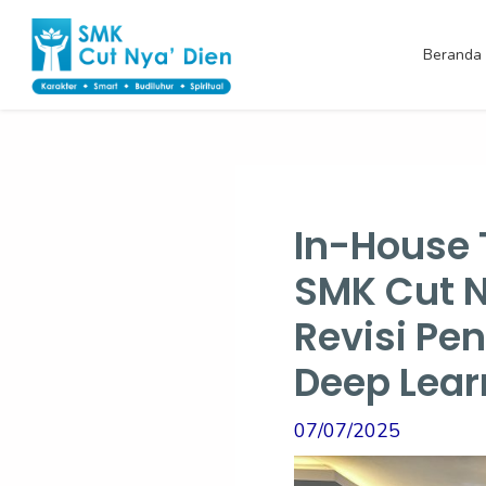
Skip
Post
to
navigation
Beranda
content
In-House 
SMK Cut N
Revisi Pe
Deep Lear
07/07/2025