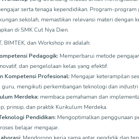
pengajar serta tenaga kependidikan. Program-program p
ngkungan sekolah, memastikan relevansi materi dengan k
apkan di SMK Cut Nya Dien.
T, BIMTEK, dan Workshop ini adalah:
ompetensi Pedagogik:
Memperbarui metode pengajaran
ovatif, dan pengelolaan kelas yang efektif.
 Kompetensi Profesional:
Mengajar keterampilan ses
guru, mengikuti perkembangan teknologi dan industri t
kulum Merdeka:
membaca pemahaman dan implementas
p, prinsip, dan praktik Kurikulum Merdeka.
eknologi Pendidikan:
Mengoptimalkan penggunaan per
proses belajar mengajar.
aborasi:
Mendorong kerja sama antar pendidik dan ten