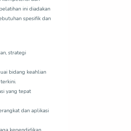
elatihan ini diadakan
ebutuhan spesifik dan
, strategi
uai bidang keahlian
erkini.
i yang tepat
angkat dan aplikasi
aga kependidikan