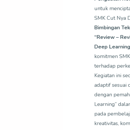
untuk mencipta
SMK Cut Nya 
Bimbingan Tek
“Review – Rev
Deep Learning
komitmen SMK 
terhadap perke
Kegiatan ini s
adaptif sesuai
dengan pemaha
Learning” dala
pada pembelaja
kreativitas, ko