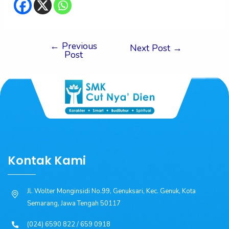
←
Previous
Next Post
→
Post
Kontak Kami
Jl. Wolter Monginsidi No.99, Genuksari, Kec. Genuk, Kota
Semarang, Jawa Tengah 50117
(024) 6590 822 / 659 0918