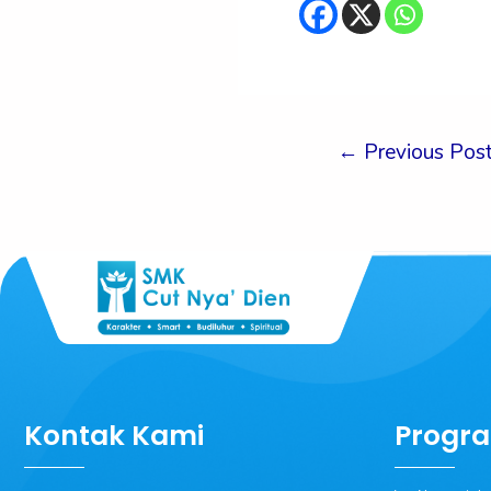
←
Previous Pos
Kontak Kami
Progra