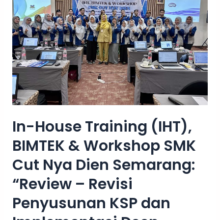
(IHT),
BIMTEK
&
Workshop
SMK
Cut
Nya
Dien
In-House Training (IHT),
Semarang:
BIMTEK & Workshop SMK
“Review
–
Cut Nya Dien Semarang:
Revisi
“Review – Revisi
Penyusunan
Penyusunan KSP dan
KSP
dan