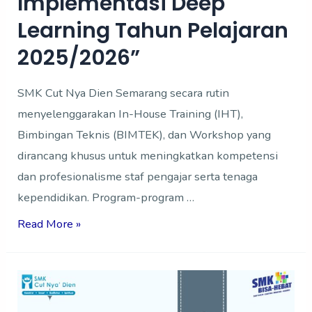
Implementasi Deep
Implementasi
Learning Tahun Pelajaran
Deep
2025/2026”
Learning
Tahun
SMK Cut Nya Dien Semarang secara rutin
Pelajaran
menyelenggarakan In-House Training (IHT),
2025/2026”
Bimbingan Teknis (BIMTEK), dan Workshop yang
dirancang khusus untuk meningkatkan kompetensi
dan profesionalisme staf pengajar serta tenaga
kependidikan. Program-program …
Read More »
PENGUMUMAN
KELULUSAN