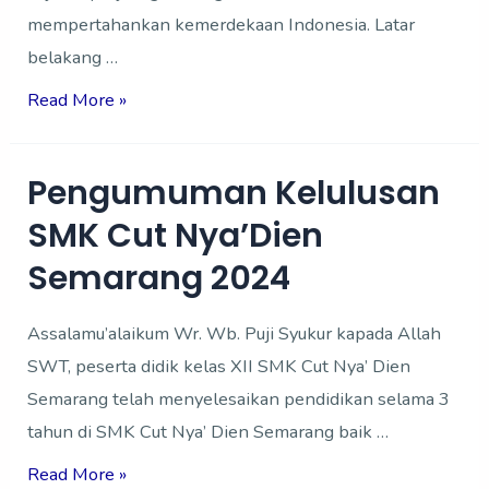
mempertahankan kemerdekaan Indonesia. Latar
belakang …
Read More »
Pengumuman Kelulusan
Pengumuman
Kelulusan
SMK Cut Nya’Dien
SMK
Semarang 2024
Cut
Nya’Dien
Assalamu’alaikum Wr. Wb. Puji Syukur kapada Allah
Semarang
SWT, peserta didik kelas XII SMK Cut Nya’ Dien
2024
Semarang telah menyelesaikan pendidikan selama 3
tahun di SMK Cut Nya’ Dien Semarang baik …
Read More »