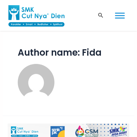
Skip
to
Search
content
Author name: Fida
PENGUMUMAN
KELULUSAN